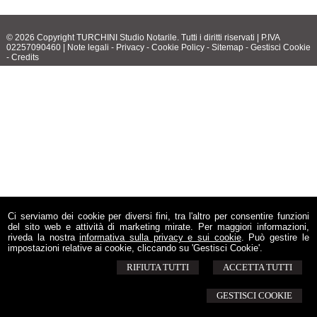
© 2026 Copyright TURCHINI Studio Notarile. Tutti i diritti riservati | P.IVA
02257090460 |
Note legali
-
Privacy
-
Cookie Policy
-
Sitemap
-
Gestisci Cookie
-
Credits
Ci serviamo dei cookie per diversi fini, tra l'altro per consentire funzioni
del sito web e attività di marketing mirate. Per maggiori informazioni,
riveda la nostra
informativa sulla privacy e sui cookie
. Può gestire le
impostazioni relative ai cookie, cliccando su 'Gestisci Cookie'.
RIFIUTA TUTTI
ACCETTA TUTTI
GESTISCI COOKIE