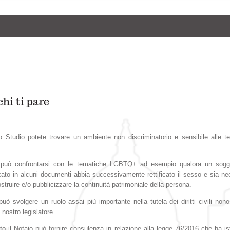
hi ti pare
o Studio potete trovare un ambiente non discriminatorio e sensibile alle t
o può confrontarsi con le tematiche LGBTQ+ ad esempio qualora un sogg
zato in alcuni documenti abbia successivamente rettificato il sesso e sia ne
ostruire e/o pubblicizzare la continuità patrimoniale della persona.
può svolgere un ruolo assai più importante nella tutela dei diritti civili nono
l nostro legislatore.
to il Notaio può fornire consulenza in relazione alla legge 76/2016 che ha ist