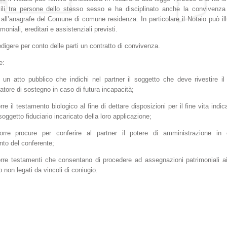
vili tra persone dello stesso sesso e ha disciplinato anche la convivenza 
 all’anagrafe del Comune di comune residenza. In particolare il Notaio può ill
rimoniali, ereditari e assistenziali previsti.
digere per conto delle parti un contratto di convivenza.
e:
e un atto pubblico che indichi nel partner il soggetto che deve rivestire il 
atore di sostegno in caso di futura incapacità;
rre il testamento biologico al fine di dettare disposizioni per il fine vita indi
 soggetto fiduciario incaricato della loro applicazione;
porre procure per conferire al partner il potere di amministrazione in
to del conferente;
orre testamenti che consentano di procedere ad assegnazioni patrimoniali ai
 non legati da vincoli di coniugio.