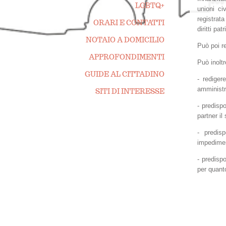
LGBTQ+
unioni ci
registrata
ORARI E CONTATTI
diritti pat
NOTAIO A DOMICILIO
Può poi re
APPROFONDIMENTI
Può inoltr
GUIDE AL CITTADINO
- rediger
amministr
SITI DI INTERESSE
- predispo
partner il
- predis
impedimen
- predisp
per quanto