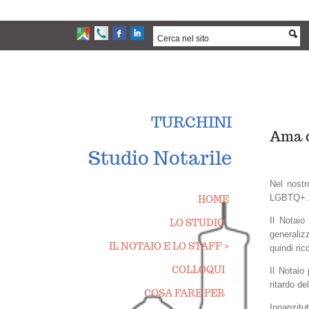
TURCHINI
Ama c
Studio Notarile
Nel nostr
LGBTQ+.
HOME
Il Notai
LO STUDIO
generaliz
IL NOTAIO E LO STAFF >
quindi ric
COLLOQUI
Il Notaio 
ritardo de
COSA FARE PER
Innanzitut