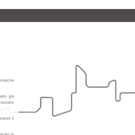
ematiche
etto già
cessario
stante il
ituito le